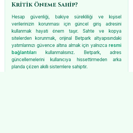
Kritik Öneme Sahip?
Hesap güvenliği, bakiye sürekliliği ve kişisel
verilerinizin korunması için güncel giriş adresini
kullanmak hayati önem taşır. Sahte ve kopya
sitelerden korunmak, orijinal Betpark altyapısındaki
yatımlarınızı güvence altına almak için yalnızca
resmi
bağlantıları
kullanmalısınız. Betpark, adres
güncellemelerini kullanıcıya hissettirmeden arka
planda çözen akıllı sistemlere sahiptir.
Betpark Mobil Giriş Avantajları
Masaüstü deneyiminin çok ötesinde, 2026'nın hızlı
mobil altyapısıyla Betpark, cep telefonlarından giriş
konusunda da liderdir.
m.betpark-resmi28.org
adresini mobil tarayıcınıza yazdığınızda:
Uygulama indirmeye gerek kalmadan anında