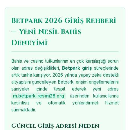
Betpark 2026 Giriş Rehberi
— Yeni Nesil Bahis
Deneyimi
Bahis ve casino tutkunlarının en çok karşılaştığı sorun
olan adres değişiklikleri,
Betpark giriş
süreçlerinde
artık tarihe karışıyor. 2026 yılında yapay zeka destekli
altyapısını güncelleyen Betpark, erişim engellemelerini
saniyeler içinde tespit ederek yeni adres
m.betpark-resmi28.org
üzerinden kullanıcılarına
kesintisiz ve otomatik yönlendirmeli hizmet
sunmaktadır.
Güncel Giriş Adresi Neden