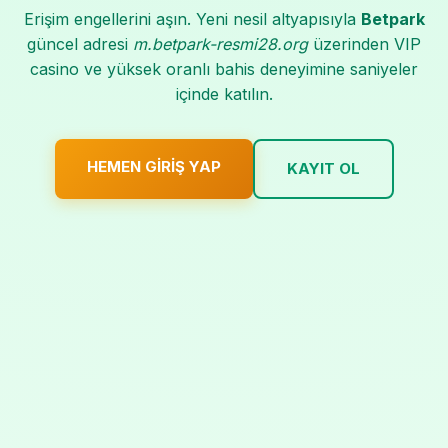
Erişim engellerini aşın. Yeni nesil altyapısıyla
Betpark
güncel adresi
m.betpark-resmi28.org
üzerinden VIP
casino ve yüksek oranlı bahis deneyimine saniyeler
içinde katılın.
HEMEN GIRIŞ YAP
KAYIT OL