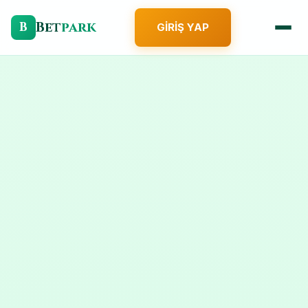
Bet
park
B
GIRIŞ YAP