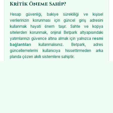
Kritik Öneme Sahip?
Hesap güvenliği, bakiye sürekliliği ve kişisel
verilerinizin korunması için güncel giriş adresini
kullanmak hayati önem taşır. Sahte ve kopya
sitelerden korunmak, orijinal Betpark altyapısındaki
yatımlarınızı güvence altına almak için yalnızca
resmi
bağlantıları
kullanmalısınız. Betpark, adres
güncellemelerini kullanıcıya hissettirmeden arka
planda çözen akıllı sistemlere sahiptir.
Betpark Mobil Giriş Avantajları
Masaüstü deneyiminin çok ötesinde, 2026'nın hızlı
mobil altyapısıyla Betpark, cep telefonlarından giriş
konusunda da liderdir.
m.betpark-resmi28.org
adresini mobil tarayıcınıza yazdığınızda:
Uygulama indirmeye gerek kalmadan anında