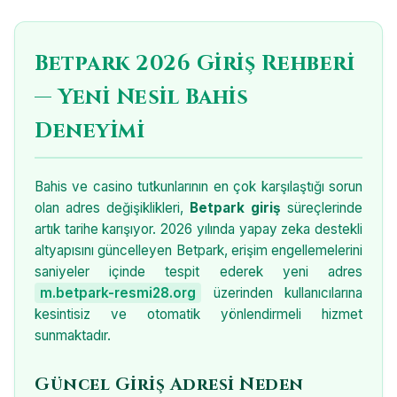
Betpark 2026 Giriş Rehberi
— Yeni Nesil Bahis
Deneyimi
Bahis ve casino tutkunlarının en çok karşılaştığı sorun
olan adres değişiklikleri,
Betpark giriş
süreçlerinde
artık tarihe karışıyor. 2026 yılında yapay zeka destekli
altyapısını güncelleyen Betpark, erişim engellemelerini
saniyeler içinde tespit ederek yeni adres
m.betpark-resmi28.org
üzerinden kullanıcılarına
kesintisiz ve otomatik yönlendirmeli hizmet
sunmaktadır.
Güncel Giriş Adresi Neden