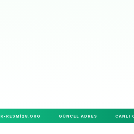
ESMI28.ORG
GÜNCEL ADRES
CANLI CASI