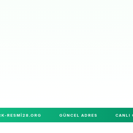
ESMI28.ORG
GÜNCEL ADRES
CANLI CAS