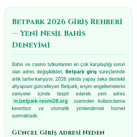
Betpark 2026 Giriş Rehberi
— Yeni Nesil Bahis
Deneyimi
Bahis ve casino tutkunlarının en çok karşılaştığı sorun
olan adres değişiklikleri,
Betpark giriş
süreçlerinde
artık tarihe karışıyor. 2026 yılında yapay zeka destekli
altyapısını güncelleyen Betpark, erişim engellemelerini
saniyeler içinde tespit ederek yeni adres
m.betpark-resmi28.org
üzerinden kullanıcılarına
kesintisiz ve otomatik yönlendirmeli hizmet
sunmaktadır.
Güncel Giriş Adresi Neden