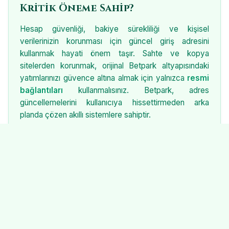
Kritik Öneme Sahip?
Hesap güvenliği, bakiye sürekliliği ve kişisel
verilerinizin korunması için güncel giriş adresini
kullanmak hayati önem taşır. Sahte ve kopya
sitelerden korunmak, orijinal Betpark altyapısındaki
yatımlarınızı güvence altına almak için yalnızca
resmi
bağlantıları
kullanmalısınız. Betpark, adres
güncellemelerini kullanıcıya hissettirmeden arka
planda çözen akıllı sistemlere sahiptir.
Betpark Mobil Giriş Avantajları
Masaüstü deneyiminin çok ötesinde, 2026'nın hızlı
mobil altyapısıyla Betpark, cep telefonlarından giriş
konusunda da liderdir.
m.betpark-resmi28.org
adresini mobil tarayıcınıza yazdığınızda:
Uygulama indirmeye gerek kalmadan anında