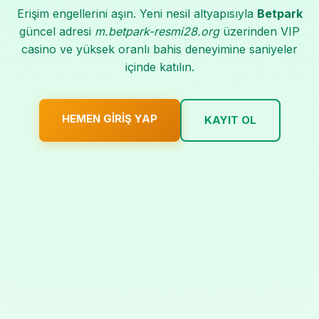
Erişim engellerini aşın. Yeni nesil altyapısıyla
Betpark
güncel adresi
m.betpark-resmi28.org
üzerinden VIP
casino ve yüksek oranlı bahis deneyimine saniyeler
içinde katılın.
HEMEN GIRIŞ YAP
KAYIT OL