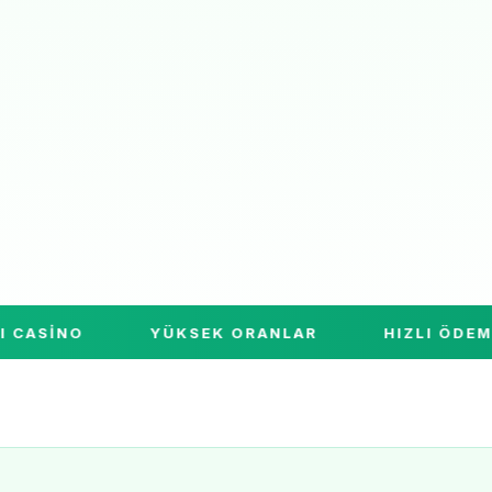
YÜKSEK ORANLAR
HIZLI ÖDEME