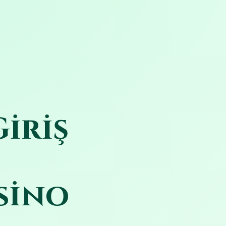
iriş
sino