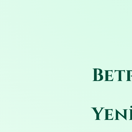
Bet
Yen