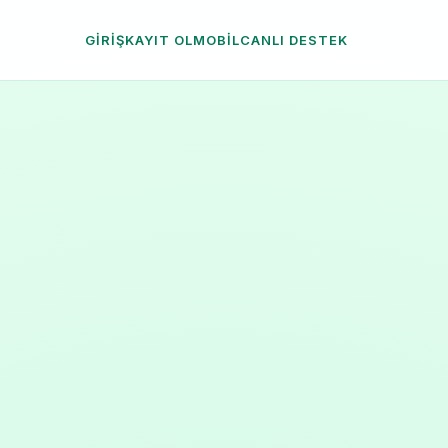
GIRIŞ
KAYIT OL
MOBIL
CANLI DESTEK