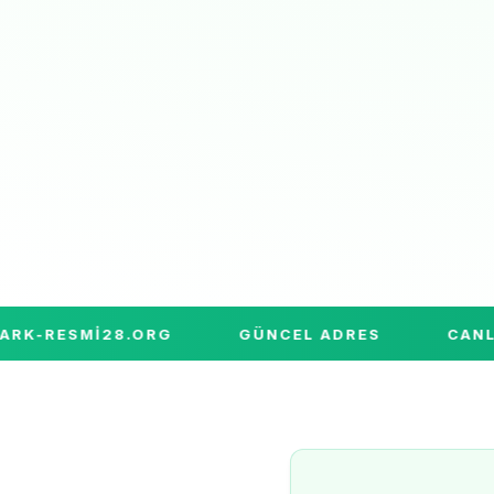
MI28.ORG
GÜNCEL ADRES
CANLI CASINO