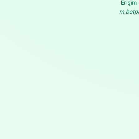
Erişim 
m.betp