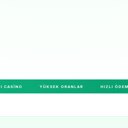
YÜKSEK ORANLAR
HIZLI ÖDEME