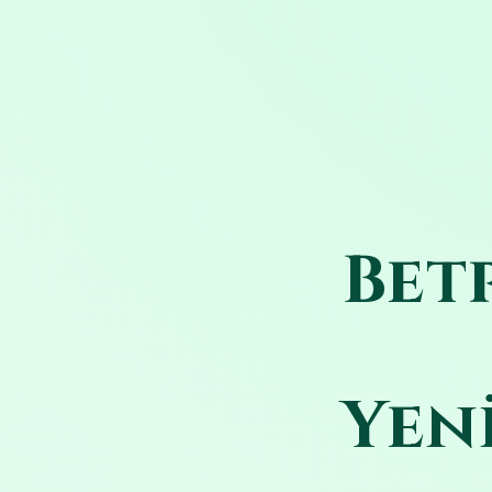
Bet
Yen