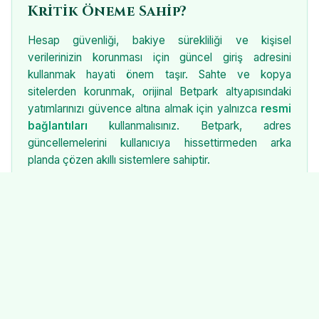
Kritik Öneme Sahip?
Hesap güvenliği, bakiye sürekliliği ve kişisel
verilerinizin korunması için güncel giriş adresini
kullanmak hayati önem taşır. Sahte ve kopya
sitelerden korunmak, orijinal Betpark altyapısındaki
yatımlarınızı güvence altına almak için yalnızca
resmi
bağlantıları
kullanmalısınız. Betpark, adres
güncellemelerini kullanıcıya hissettirmeden arka
planda çözen akıllı sistemlere sahiptir.
Betpark Mobil Giriş Avantajları
Masaüstü deneyiminin çok ötesinde, 2026'nın hızlı
mobil altyapısıyla Betpark, cep telefonlarından giriş
konusunda da liderdir.
m.betpark-resmi28.org
adresini mobil tarayıcınıza yazdığınızda:
Uygulama indirmeye gerek kalmadan anında