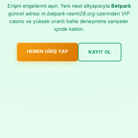
Erişim engellerini aşın. Yeni nesil altyapısıyla
Betpark
güncel adresi
m.betpark-resmi28.org
üzerinden VIP
casino ve yüksek oranlı bahis deneyimine saniyeler
içinde katılın.
HEMEN GIRIŞ YAP
KAYIT OL