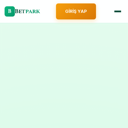
Bet
park
B
GIRIŞ YAP