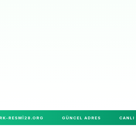
ESMI28.ORG
GÜNCEL ADRES
CANLI CAS