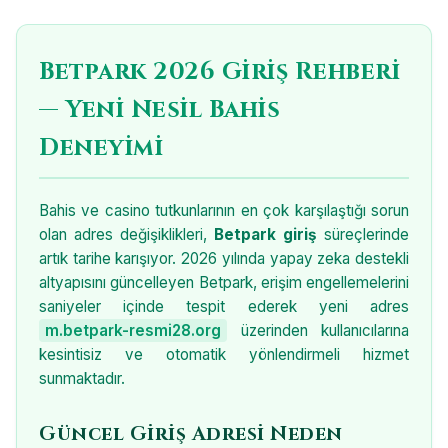
Betpark 2026 Giriş Rehberi
— Yeni Nesil Bahis
Deneyimi
Bahis ve casino tutkunlarının en çok karşılaştığı sorun
olan adres değişiklikleri,
Betpark giriş
süreçlerinde
artık tarihe karışıyor. 2026 yılında yapay zeka destekli
altyapısını güncelleyen Betpark, erişim engellemelerini
saniyeler içinde tespit ederek yeni adres
m.betpark-resmi28.org
üzerinden kullanıcılarına
kesintisiz ve otomatik yönlendirmeli hizmet
sunmaktadır.
Güncel Giriş Adresi Neden