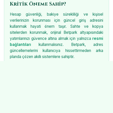
Kritik Öneme Sahip?
Hesap güvenliği, bakiye sürekliliği ve kişisel
verilerinizin korunması için güncel giriş adresini
kullanmak hayati önem taşır. Sahte ve kopya
sitelerden korunmak, orijinal Betpark altyapısındaki
yatımlarınızı güvence altına almak için yalnızca
resmi
bağlantıları
kullanmalısınız. Betpark, adres
güncellemelerini kullanıcıya hissettirmeden arka
planda çözen akıllı sistemlere sahiptir.
Betpark Mobil Giriş Avantajları
Masaüstü deneyiminin çok ötesinde, 2026'nın hızlı
mobil altyapısıyla Betpark, cep telefonlarından giriş
konusunda da liderdir.
m.betpark-resmi28.org
adresini mobil tarayıcınıza yazdığınızda:
Uygulama indirmeye gerek kalmadan anında