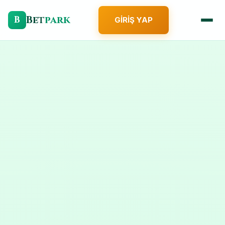
Bet
park
B
GIRIŞ YAP