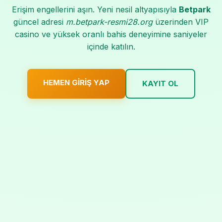
Erişim engellerini aşın. Yeni nesil altyapısıyla
Betpark
güncel adresi
m.betpark-resmi28.org
üzerinden VIP
casino ve yüksek oranlı bahis deneyimine saniyeler
içinde katılın.
HEMEN GIRIŞ YAP
KAYIT OL