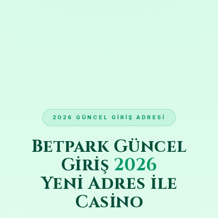
2026 GÜNCEL GIRIŞ ADRESI
Betpark Güncel
Giriş
2026
Yeni Adres ile
Casino