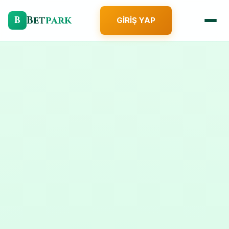
Bet
park
B
GIRIŞ YAP