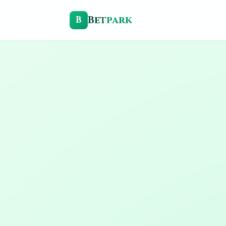
Bet
park
B