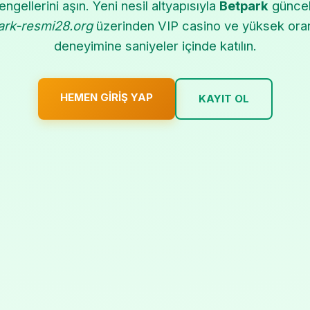
engellerini aşın. Yeni nesil altyapısıyla
Betpark
güncel
ark-resmi28.org
üzerinden VIP casino ve yüksek oran
deneyimine saniyeler içinde katılın.
HEMEN GIRIŞ YAP
KAYIT OL