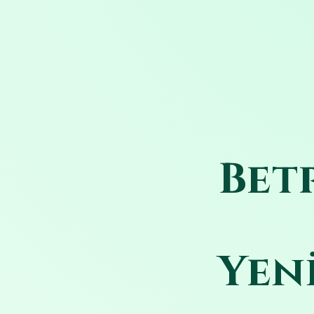
Bet
Yen