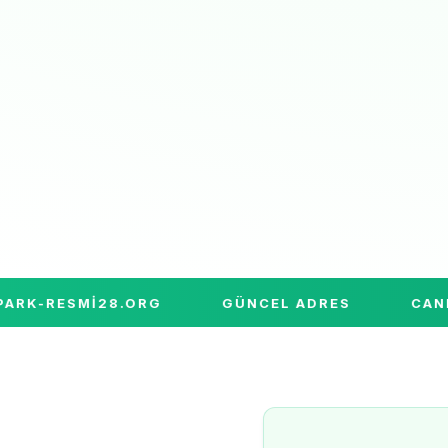
MI28.ORG
GÜNCEL ADRES
CANLI CASIN