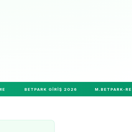
BETPARK GIRIŞ 2026
M.BETPARK-RESMI28.OR