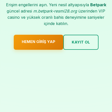
Erişim engellerini aşın. Yeni nesil altyapısıyla
Betpark
güncel adresi
m.betpark-resmi28.org
üzerinden VIP
casino ve yüksek oranlı bahis deneyimine saniyeler
içinde katılın.
HEMEN GIRIŞ YAP
KAYIT OL