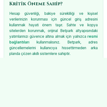
Kritik Öneme Sahip?
Hesap güvenliği, bakiye sürekliliği ve kişisel
verilerinizin korunması için güncel giriş adresini
kullanmak hayati önem taşır. Sahte ve kopya
sitelerden korunmak, orijinal Betpark altyapısındaki
yatımlarınızı güvence altına almak için yalnızca
resmi
bağlantıları
kullanmalısınız. Betpark, adres
güncellemelerini kullanıcıya hissettirmeden arka
planda çözen akıllı sistemlere sahiptir.
Betpark Mobil Giriş Avantajları
Masaüstü deneyiminin çok ötesinde, 2026'nın hızlı
mobil altyapısıyla Betpark, cep telefonlarından giriş
konusunda da liderdir.
m.betpark-resmi28.org
adresini mobil tarayıcınıza yazdığınızda:
Uygulama indirmeye gerek kalmadan anında