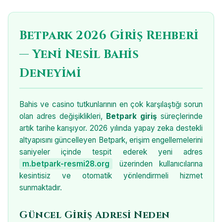
Betpark 2026 Giriş Rehberi
— Yeni Nesil Bahis
Deneyimi
Bahis ve casino tutkunlarının en çok karşılaştığı sorun
olan adres değişiklikleri,
Betpark giriş
süreçlerinde
artık tarihe karışıyor. 2026 yılında yapay zeka destekli
altyapısını güncelleyen Betpark, erişim engellemelerini
saniyeler içinde tespit ederek yeni adres
m.betpark-resmi28.org
üzerinden kullanıcılarına
kesintisiz ve otomatik yönlendirmeli hizmet
sunmaktadır.
Güncel Giriş Adresi Neden