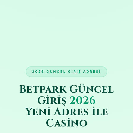
2026 GÜNCEL GIRIŞ ADRESI
Betpark Güncel
Giriş
2026
Yeni Adres ile
Casino