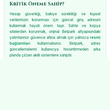
Kritik Öneme Sahip?
Hesap güvenliği, bakiye sürekliliği ve kişisel
verilerinizin korunması için güncel giriş adresini
kullanmak hayati önem taşır. Sahte ve kopya
sitelerden korunmak, orijinal Betpark altyapısındaki
yatımlarınızı güvence altına almak için yalnızca
resmi
bağlantıları
kullanmalısınız. Betpark, adres
güncellemelerini kullanıcıya hissettirmeden arka
planda çözen akıllı sistemlere sahiptir.
Betpark Mobil Giriş Avantajları
Masaüstü deneyiminin çok ötesinde, 2026'nın hızlı
mobil altyapısıyla Betpark, cep telefonlarından giriş
konusunda da liderdir.
m.betpark-resmi28.org
adresini mobil tarayıcınıza yazdığınızda:
Uygulama indirmeye gerek kalmadan anında