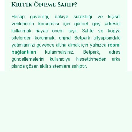
Kritik Öneme Sahip?
Hesap güvenliği, bakiye sürekliliği ve kişisel
verilerinizin korunması için güncel giriş adresini
kullanmak hayati önem taşır. Sahte ve kopya
sitelerden korunmak, orijinal Betpark altyapısındaki
yatımlarınızı güvence altına almak için yalnızca
resmi
bağlantıları
kullanmalısınız. Betpark, adres
güncellemelerini kullanıcıya hissettirmeden arka
planda çözen akıllı sistemlere sahiptir.
Betpark Mobil Giriş Avantajları
Masaüstü deneyiminin çok ötesinde, 2026'nın hızlı
mobil altyapısıyla Betpark, cep telefonlarından giriş
konusunda da liderdir.
m.betpark-resmi28.org
adresini mobil tarayıcınıza yazdığınızda:
Uygulama indirmeye gerek kalmadan anında