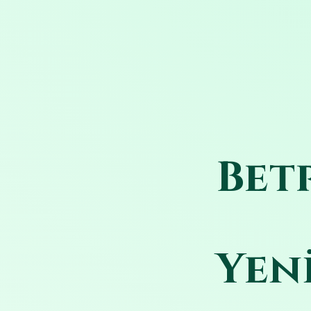
Bet
Yen