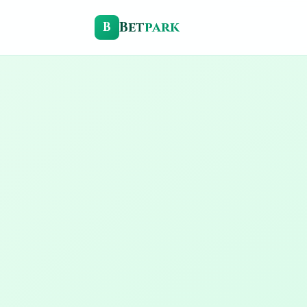
Bet
park
B