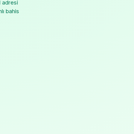
 adresi
lı bahis