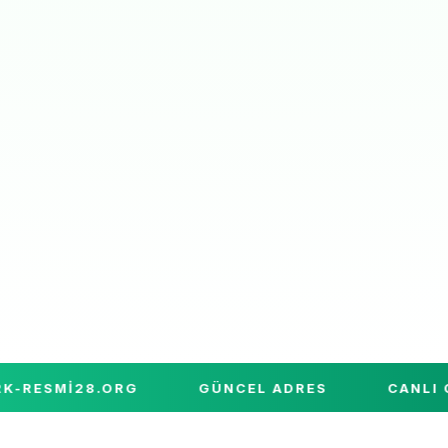
RESMI28.ORG
GÜNCEL ADRES
CANLI CAS