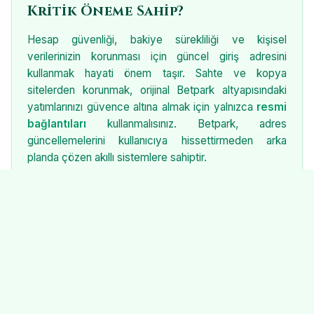
Kritik Öneme Sahip?
Hesap güvenliği, bakiye sürekliliği ve kişisel
verilerinizin korunması için güncel giriş adresini
kullanmak hayati önem taşır. Sahte ve kopya
sitelerden korunmak, orijinal Betpark altyapısındaki
yatımlarınızı güvence altına almak için yalnızca
resmi
bağlantıları
kullanmalısınız. Betpark, adres
güncellemelerini kullanıcıya hissettirmeden arka
planda çözen akıllı sistemlere sahiptir.
Betpark Mobil Giriş Avantajları
Masaüstü deneyiminin çok ötesinde, 2026'nın hızlı
mobil altyapısıyla Betpark, cep telefonlarından giriş
konusunda da liderdir.
m.betpark-resmi28.org
adresini mobil tarayıcınıza yazdığınızda:
Uygulama indirmeye gerek kalmadan anında