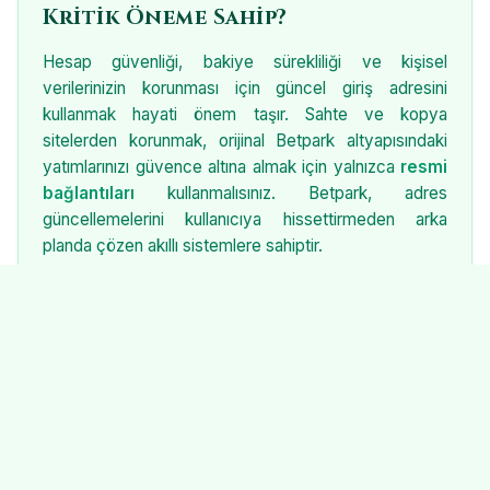
Kritik Öneme Sahip?
Hesap güvenliği, bakiye sürekliliği ve kişisel
verilerinizin korunması için güncel giriş adresini
kullanmak hayati önem taşır. Sahte ve kopya
sitelerden korunmak, orijinal Betpark altyapısındaki
yatımlarınızı güvence altına almak için yalnızca
resmi
bağlantıları
kullanmalısınız. Betpark, adres
güncellemelerini kullanıcıya hissettirmeden arka
planda çözen akıllı sistemlere sahiptir.
Betpark Mobil Giriş Avantajları
Masaüstü deneyiminin çok ötesinde, 2026'nın hızlı
mobil altyapısıyla Betpark, cep telefonlarından giriş
konusunda da liderdir.
m.betpark-resmi28.org
adresini mobil tarayıcınıza yazdığınızda:
Uygulama indirmeye gerek kalmadan anında