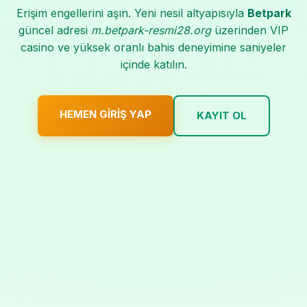
Erişim engellerini aşın. Yeni nesil altyapısıyla
Betpark
güncel adresi
m.betpark-resmi28.org
üzerinden VIP
casino ve yüksek oranlı bahis deneyimine saniyeler
içinde katılın.
HEMEN GIRIŞ YAP
KAYIT OL