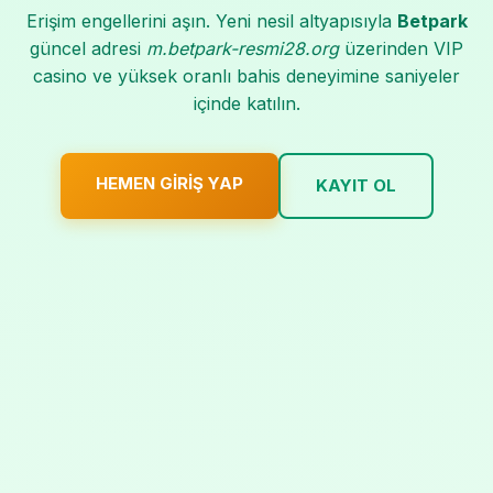
Erişim engellerini aşın. Yeni nesil altyapısıyla
Betpark
güncel adresi
m.betpark-resmi28.org
üzerinden VIP
casino ve yüksek oranlı bahis deneyimine saniyeler
içinde katılın.
HEMEN GIRIŞ YAP
KAYIT OL