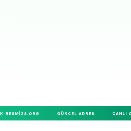
ESMI28.ORG
GÜNCEL ADRES
CANLI CASI