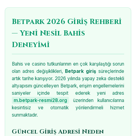
Betpark 2026 Giriş Rehberi
— Yeni Nesil Bahis
Deneyimi
Bahis ve casino tutkunlarının en çok karşılaştığı sorun
olan adres değişiklikleri,
Betpark giriş
süreçlerinde
artık tarihe karışıyor. 2026 yılında yapay zeka destekli
altyapısını güncelleyen Betpark, erişim engellemelerini
saniyeler içinde tespit ederek yeni adres
m.betpark-resmi28.org
üzerinden kullanıcılarına
kesintisiz ve otomatik yönlendirmeli hizmet
sunmaktadır.
Güncel Giriş Adresi Neden