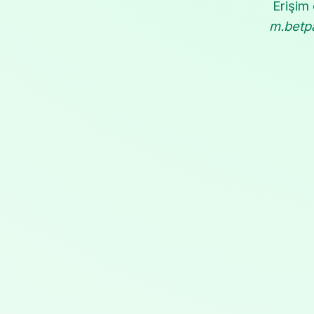
Erişim 
m.betp