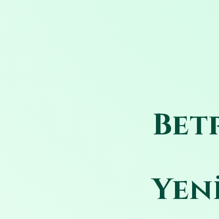
Bet
Yen