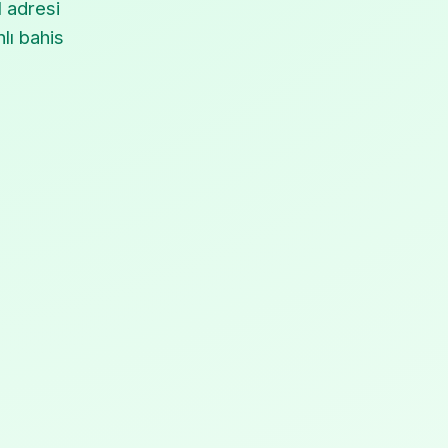
 adresi
lı bahis