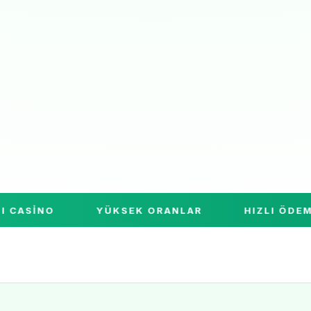
YÜKSEK ORANLAR
HIZLI ÖDEME