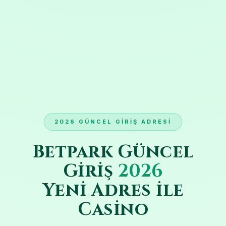
2026 GÜNCEL GIRIŞ ADRESI
Betpark Güncel
Giriş
2026
Yeni Adres ile
Casino