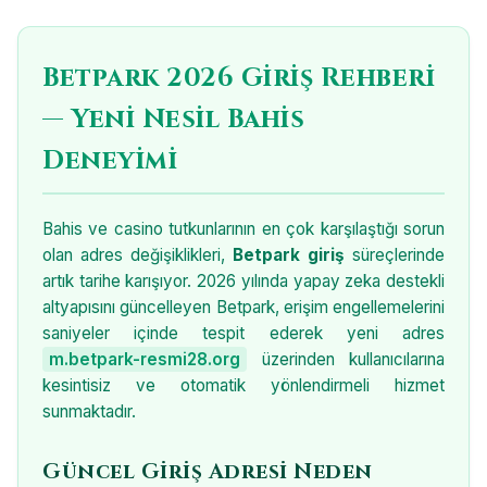
Betpark 2026 Giriş Rehberi
— Yeni Nesil Bahis
Deneyimi
Bahis ve casino tutkunlarının en çok karşılaştığı sorun
olan adres değişiklikleri,
Betpark giriş
süreçlerinde
artık tarihe karışıyor. 2026 yılında yapay zeka destekli
altyapısını güncelleyen Betpark, erişim engellemelerini
saniyeler içinde tespit ederek yeni adres
m.betpark-resmi28.org
üzerinden kullanıcılarına
kesintisiz ve otomatik yönlendirmeli hizmet
sunmaktadır.
Güncel Giriş Adresi Neden