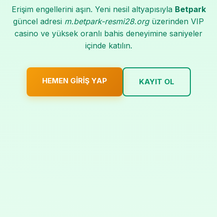
Erişim engellerini aşın. Yeni nesil altyapısıyla
Betpark
güncel adresi
m.betpark-resmi28.org
üzerinden VIP
casino ve yüksek oranlı bahis deneyimine saniyeler
içinde katılın.
HEMEN GIRIŞ YAP
KAYIT OL