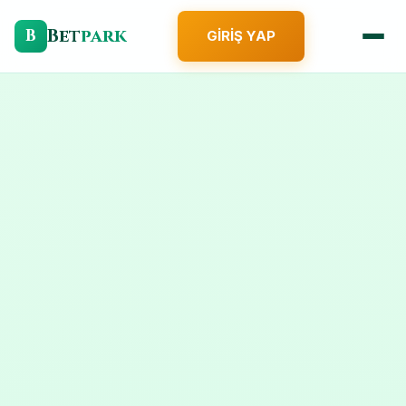
Bet
park
B
GIRIŞ YAP