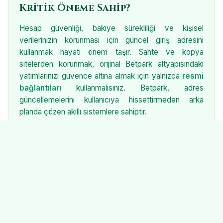
Kritik Öneme Sahip?
Hesap güvenliği, bakiye sürekliliği ve kişisel
verilerinizin korunması için güncel giriş adresini
kullanmak hayati önem taşır. Sahte ve kopya
sitelerden korunmak, orijinal Betpark altyapısındaki
yatımlarınızı güvence altına almak için yalnızca
resmi
bağlantıları
kullanmalısınız. Betpark, adres
güncellemelerini kullanıcıya hissettirmeden arka
planda çözen akıllı sistemlere sahiptir.
Betpark Mobil Giriş Avantajları
Masaüstü deneyiminin çok ötesinde, 2026'nın hızlı
mobil altyapısıyla Betpark, cep telefonlarından giriş
konusunda da liderdir.
m.betpark-resmi28.org
adresini mobil tarayıcınıza yazdığınızda:
Uygulama indirmeye gerek kalmadan anında