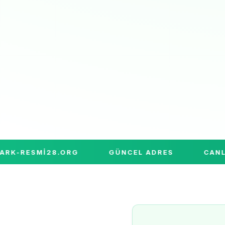
MI28.ORG
GÜNCEL ADRES
CANLI CASINO