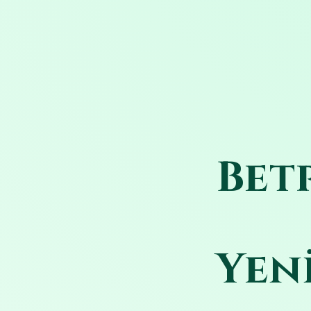
Bet
Yen