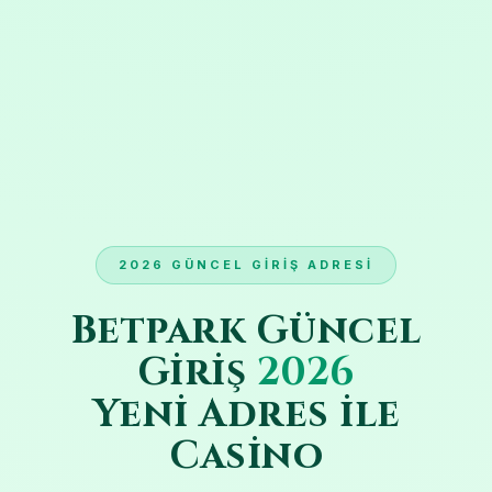
2026 GÜNCEL GIRIŞ ADRESI
Betpark Güncel
Giriş
2026
Yeni Adres ile
Casino