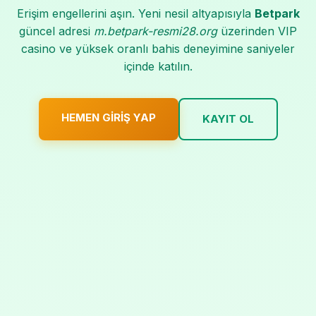
Erişim engellerini aşın. Yeni nesil altyapısıyla
Betpark
güncel adresi
m.betpark-resmi28.org
üzerinden VIP
casino ve yüksek oranlı bahis deneyimine saniyeler
içinde katılın.
HEMEN GIRIŞ YAP
KAYIT OL