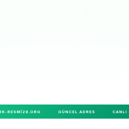
RESMI28.ORG
GÜNCEL ADRES
CANLI CA