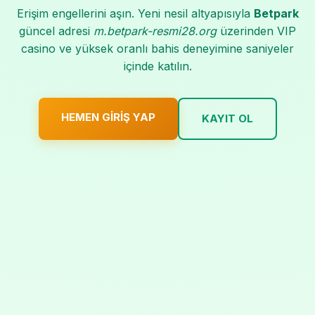
Erişim engellerini aşın. Yeni nesil altyapısıyla
Betpark
güncel adresi
m.betpark-resmi28.org
üzerinden VIP
casino ve yüksek oranlı bahis deneyimine saniyeler
içinde katılın.
HEMEN GIRIŞ YAP
KAYIT OL