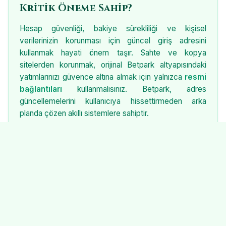
Kritik Öneme Sahip?
Hesap güvenliği, bakiye sürekliliği ve kişisel
verilerinizin korunması için güncel giriş adresini
kullanmak hayati önem taşır. Sahte ve kopya
sitelerden korunmak, orijinal Betpark altyapısındaki
yatımlarınızı güvence altına almak için yalnızca
resmi
bağlantıları
kullanmalısınız. Betpark, adres
güncellemelerini kullanıcıya hissettirmeden arka
planda çözen akıllı sistemlere sahiptir.
Betpark Mobil Giriş Avantajları
Masaüstü deneyiminin çok ötesinde, 2026'nın hızlı
mobil altyapısıyla Betpark, cep telefonlarından giriş
konusunda da liderdir.
m.betpark-resmi28.org
adresini mobil tarayıcınıza yazdığınızda:
Uygulama indirmeye gerek kalmadan anında