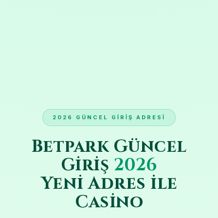
2026 GÜNCEL GIRIŞ ADRESI
Betpark Güncel
Giriş
2026
Yeni Adres ile
Casino