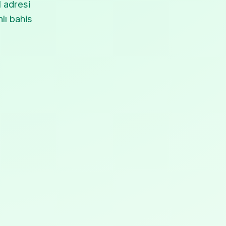
 adresi
lı bahis